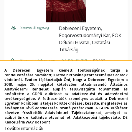
Szervezeti egység
Debreceni Egyetem,
Fogorvostudományi Kar, FOK
Dékáni Hivatal, Oktatási
Titkárság
Központi telefonszám
+36 52 411 717
53693
A Debreceni Egyetem kiemelt fontosságúnak tartja a
E-mail cím
steiner.judit@dental.unideb.h
rendelkezésére bocsátott, illetve birtokába jutott személyes adatok
u
védelmét. Ezúton tájékoztatjuk Önt, hogy a Debreceni Egyetem a
2018. május 25. napjától kötelezően alkalmazandó Általános
Adatvédelmi Rendelet alapján felülvizsgálta folyamatait és
Cím
4032 Debrecen Nagyerdei
beépítette a GDPR előírásait az adatkezelési és adatvédelmi
körút 98
tevékenységébe. A felhasználók személyes adatait a Debreceni
Egyetem korábban is teljes körültekintéssel kezelte, megfelelve az
érvényben lévő adatkezelési szabályozásoknak. A GDPR előírásait
Épület
Fogászati Tömb
követve frissítettük Adatvédelmi Tájékoztatónkat, amelyet az
alábbi linkre kattintva olvashat el:
Adatkezelési tájékoztató.
DE
Emelet, ajtó
földszint (oktatási titkárság)
Kancellária WAV Központ
További információk