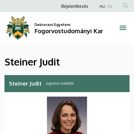
Steiner
Ugrás
Anonim
Bejelentkezés
HU
EN
a
Felhasználói
Judit
tartalomra
fiók
Debreceni Egyetem
|
Fogorvostudományi Kar
menüje
Fogorvostudományi
Kar
Steiner Judit
Steiner Judit
ügyvivő-szakértő