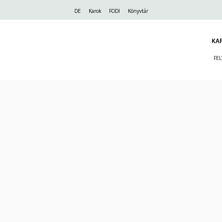
Felső
DE
Karok
FODI
Könyvtár
navigáció
KA
FE