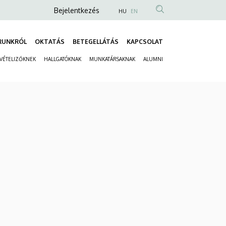
Anonim
Bejelentkezés
HU
EN
Felhasználói
fiók
RUNKRÓL
OKTATÁS
BETEGELLÁTÁS
KAPCSOLAT
Fő
menüje
LVÉTELIZŐKNEK
HALLGATÓKNAK
MUNKATÁRSAKNAK
ALUMNI
navigáció
Másodlagos
navigáció