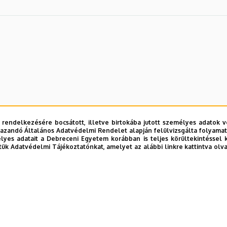
 rendelkezésére bocsátott, illetve birtokába jutott személyes adatok v
azandó Általános Adatvédelmi Rendelet alapján felülvizsgálta folyamata
yes adatait a Debreceni Egyetem korábban is teljes körültekintéssel 
tük Adatvédelmi Tájékoztatónkat, amelyet az alábbi linkre kattintva olv