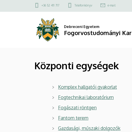
Központi
Ugrás
Felső
+36 52 411 717
Telefonkönyv
e-mail
a
kapcsolat
egységek
tartalomra
menü
|
Debreceni Egyetem
Fogorvostudományi Kar
Fogorvostudományi
Kar
Központi egységek
Komplex hallgatói gyakorlat
Fogtechnikai laboratórium
Fogászati röntgen
Fantom terem
Gazdasági, műszaki dolgozók