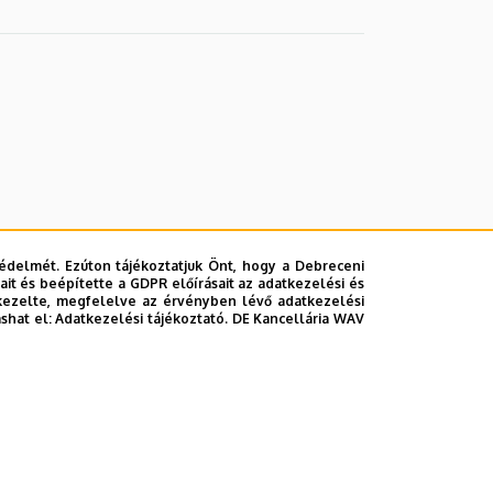
édelmét. Ezúton tájékoztatjuk Önt, hogy a Debreceni
it és beépítette a GDPR előírásait az adatkezelési és
kezelte, megfelelve az érvényben lévő adatkezelési
ashat el:
Adatkezelési tájékoztató.
DE Kancellária WAV