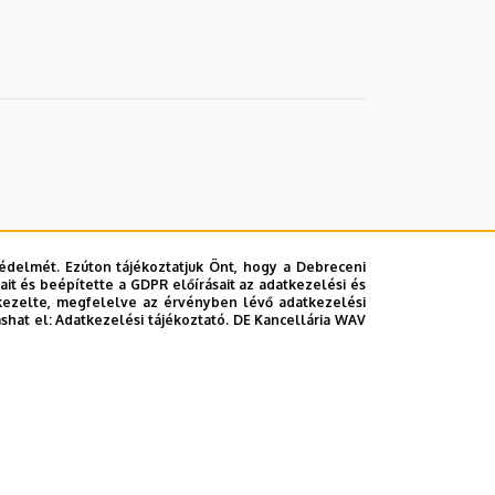
édelmét. Ezúton tájékoztatjuk Önt, hogy a Debreceni
it és beépítette a GDPR előírásait az adatkezelési és
kezelte, megfelelve az érvényben lévő adatkezelési
ashat el:
Adatkezelési tájékoztató.
DE Kancellária WAV