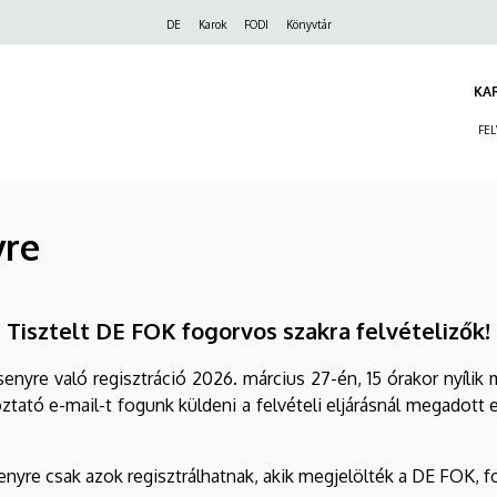
Felső
DE
Karok
FODI
Könyvtár
navigáció
KA
FE
yre
Tisztelt DE FOK fogorvos szakra felvételizők!
nyre való regisztráció 2026. március 27-én, 15 órakor nyílik
oztató e-mail-t fogunk küldeni a felvételi eljárásnál megadott 
nyre csak azok regisztrálhatnak, akik megjelölték a DE FOK, f