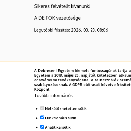
Sikeres felvételit kívánunk!
A DE FOK vezetősége
Legutóbbi frissítés:
2026. 03. 23. 08:06
A Debreceni Egyetem kiemelt fontosságúnak tartja a
Egyetem a 2018. május 25. napjától kötelezően alkalm
adatvédelmi tevékenységébe. A felhasználók személ
szabályozásoknak. A GDPR előírásait követve frissítet
Központ
További információk
Nélkülözhetetlen sütik
Funkcionális sütik
Analitikai sütik