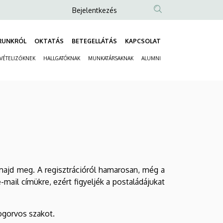
Anonim
Bejelentkezés
Felhasználói
fiók
RUNKRÓL
OKTATÁS
BETEGELLÁTÁS
KAPCSOLAT
Fő
menüje
LVÉTELIZŐKNEK
HALLGATÓKNAK
MUNKATÁRSAKNAK
ALUMNI
navigáció
Másodlagos
navigáció
 majd meg. A regisztrációról hamarosan, még a
e-mail címükre, ezért figyeljék a postaládájukat
ogorvos szakot.