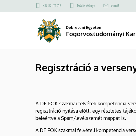
Regisztráció
Ugrás
Felső
+36 52 411 717
Telefonkönyv
e-mail
a
kapcsolat
a
tartalomra
menü
versenyre
Debreceni Egyetem
Fogorvostudományi Kar
|
Fogorvostudományi
Regisztráció a versen
Kar
A DE FOK szakmai felvételi kompetencia verse
regisztráció nyitása előtt, egy részletes tájék
beleértve a Spam/levélszemét mappát is.
A DE FOK szakmai felvételi kompetencia verse