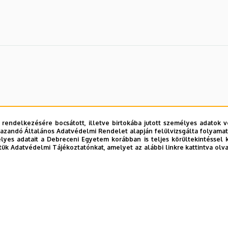
 rendelkezésére bocsátott, illetve birtokába jutott személyes adatok v
azandó Általános Adatvédelmi Rendelet alapján felülvizsgálta folyamata
yes adatait a Debreceni Egyetem korábban is teljes körültekintéssel 
tük Adatvédelmi Tájékoztatónkat, amelyet az alábbi linkre kattintva olv