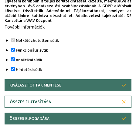
Egyetem korábban is teljes körültekintéssel kezelte, megfelelve az
érvényben lévő adatkezelési szabályozásoknak. A GDPR előírásait
követve frissítettük Adatvédelmi Tájékoztatónkat, amelyet az
alábbi linkre kattintva olvashat el:
Adatkezelési tájékoztató.
DE
Kancellária WAV Központ
További információk
Nélkülözhetetlen sütik
Funkcionális sütik
Analitikai sütik
Hirdetési sütik
KIVÁLASZTOTTAK MENTÉSE
WITHDRAW CONSENT
Adatvédelem
Adatvédelem
ÖSSZES ELUTASÍTÁSA
Technikai információk
ÖSSZES ELFOGADÁSA
Copyright © 2026 Unideb