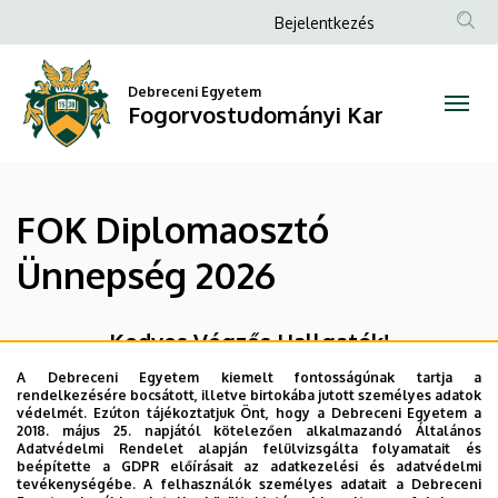
FOK
Ugrás
Anonim
Bejelentkezés
a
Felhasználói
Diplomaosztó
tartalomra
fiók
Debreceni Egyetem
Ünnepség
Fogorvostudományi Kar
menüje
2026
|
FOK Diplomaosztó
Fogorvostudományi
Ünnepség 2026
Kar
Kedves Végzős Hallgatók!
A Debreceni Egyetem kiemelt fontosságúnak tartja a
A Fogorvostudományi Kar Diplomaosztó
rendelkezésére bocsátott, illetve birtokába jutott személyes adatok
ünnepsége 2026. július 1-én 14:00 órától kerül
védelmét. Ezúton tájékoztatjuk Önt, hogy a Debreceni Egyetem a
2018. május 25. napjától kötelezően alkalmazandó Általános
megrendezésre a Debreceni Egyetem Díszudvarán.
Adatvédelmi Rendelet alapján felülvizsgálta folyamatait és
beépítette a GDPR előírásait az adatkezelési és adatvédelmi
tevékenységébe. A felhasználók személyes adatait a Debreceni
Legutóbbi frissítés:
2026. 03. 20. 14:02