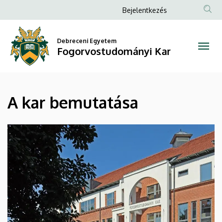
A
Ugrás
Anonim
Bejelentkezés
a
Felhasználói
kar
tartalomra
fiók
Debreceni Egyetem
bemutatása
Fogorvostudományi Kar
menüje
|
Fogorvostudományi
A kar bemutatása
Kar