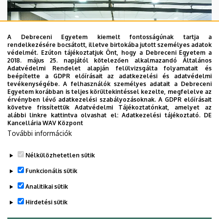
A Debreceni Egyetem kiemelt fontosságúnak tartja a
rendelkezésére bocsátott, illetve birtokába jutott személyes adatok
védelmét. Ezúton tájékoztatjuk Önt, hogy a Debreceni Egyetem a
2018. május 25. napjától kötelezően alkalmazandó Általános
Adatvédelmi Rendelet alapján felülvizsgálta folyamatait és
beépítette a GDPR előírásait az adatkezelési és adatvédelmi
tevékenységébe. A felhasználók személyes adatait a Debreceni
Egyetem korábban is teljes körültekintéssel kezelte, megfelelve az
érvényben lévő adatkezelési szabályozásoknak. A GDPR előírásait
követve frissítettük Adatvédelmi Tájékoztatónkat, amelyet az
alábbi linkre kattintva olvashat el:
Adatkezelési tájékoztató.
DE
Kancellária WAV Központ
További információk
Nélkülözhetetlen sütik
Legutóbbi frissítés:
2024. 08. 09. 09:31
Funkcionális sütik
Analitikai sütik
Hirdetési sütik