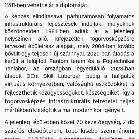
1981-ben vehette át a diplomáját.
A képzés elindításával párhuzamosan folyamatos
infrastrukturális fejlesztések indultak, melyeknek
köszönhetően 1981-ben adták át a jelenlegi
helyszínen álló, kifejezetten fogorvosképzésre
tervezett épületrész alapjait, mely 2004-ben tovább
bővült egy teljesen új szárnnyal. 2020-ban átadásra
került a felújított Fantom terem és a Fogtechnikai
Tanlabor, az országban egyedülálló 2023-ban
átadott DEnt Skill Laborban pedig a hallgatók
v
irtuális környezetben, valósághű eszközökkel is
fejleszthetik kézügyességüket, készségeiket. Így a
fogorvosképzés infrastruktúrális feltételei teljes
mértékben kielégítik a mai modern kor igényeit.
A jelenlegi épületben közel 70 kezelőegység, 2 db
százfős előadóterem, több kisebb szemináriumi