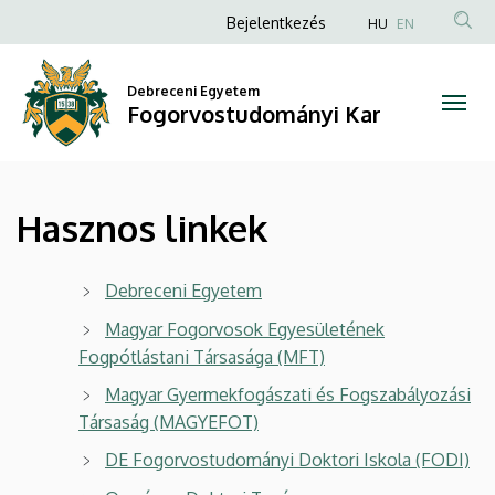
Hasznos
Ugrás
Anonim
Bejelentkezés
HU
EN
a
Felhasználói
linkek
tartalomra
fiók
Debreceni Egyetem
|
Fogorvostudományi Kar
menüje
Fogorvostudományi
Kar
Hasznos linkek
Debreceni Egyetem
Magyar Fogorvosok Egyesületének
Fogpótlástani Társasága (MFT)
Magyar Gyermekfogászati és Fogszabályozási
Társaság (MAGYEFOT)
DE Fogorvostudományi Doktori Iskola (FODI)