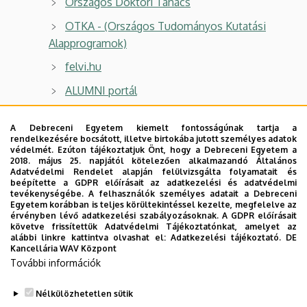
Országos Doktori Tanács
OTKA - (Országos Tudományos Kutatási
Alapprogramok)
felvi.hu
ALUMNI portál
Papirusz Ügyiratkezelő Rendszer
A Debreceni Egyetem kiemelt fontosságúnak tartja a
Debreceni Egyetem Hallgatói Önkormányzata
rendelkezésére bocsátott, illetve birtokába jutott személyes adatok
védelmét. Ezúton tájékoztatjuk Önt, hogy a Debreceni Egyetem a
DE Mentálhigiénés és Esélyegyenlőségi
2018. május 25. napjától kötelezően alkalmazandó Általános
Adatvédelmi Rendelet alapján felülvizsgálta folyamatait és
Központja (DEMEK)
beépítette a GDPR előírásait az adatkezelési és adatvédelmi
tevékenységébe. A felhasználók személyes adatait a Debreceni
NEPTUN
Egyetem korábban is teljes körültekintéssel kezelte, megfelelve az
érvényben lévő adatkezelési szabályozásoknak. A GDPR előírásait
Kenézy Könyvtár
követve frissítettük Adatvédelmi Tájékoztatónkat, amelyet az
alábbi linkre kattintva olvashat el:
Adatkezelési tájékoztató.
DE
Kancellária WAV Központ
Eduroam WIFI
További információk
DE WebTelefonKönyv
Nélkülözhetetlen sütik