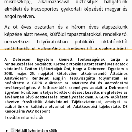
mikroszkóp), alkalmazásával biztosítjuk hallgatóink
elméleti és kiscsoportos gyakorlati képzését magyar és
angol nyelven.
Az öt éves osztatlan és a három éves alapszakunk
képzése alatt neves, külföldi tapasztalatokkal rendelkező,
nemzetközi folyóiratokban publikáló oktatóinktól
sajátíthatják el hallgatóink a tudáson túl a szakma iránti
szeretetet és tiszteletet.
A Debreceni Egyetem kiemelt fontosságúnak tartja a
rendelkezésére bocsátott, illetve birtokába jutott személyes adatok
Ismerje meg Ön is szolgáltatásainkat a honlapunkon
védelmét. Ezúton tájékoztatjuk Önt, hogy a Debreceni Egyetem a
keresztül!
2018. május 25. napjától kötelezően alkalmazandó Általános
Adatvédelmi Rendelet alapján felülvizsgálta folyamatait és
beépítette a GDPR előírásait az adatkezelési és adatvédelmi
tevékenységébe. A felhasználók személyes adatait a Debreceni
Egyetem korábban is teljes körültekintéssel kezelte, megfelelve az
érvényben lévő adatkezelési szabályozásoknak. A GDPR előírásait
követve frissítettük Adatvédelmi Tájékoztatónkat, amelyet az
Dr. Bágyi Kinga Ágnes
alábbi linkre kattintva olvashat el:
Adatkezelési tájékoztató.
DE
Kancellária WAV Központ
dékán
További információk
Nélkülözhetetlen sütik