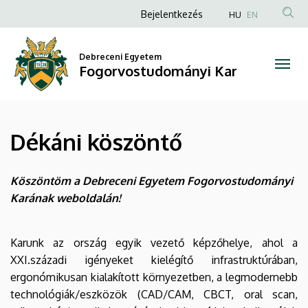
Dékáni
Ugrás
Anonim
Bejelentkezés
HU
EN
a
Felhasználói
köszöntő
tartalomra
fiók
Debreceni Egyetem
|
Fogorvostudományi Kar
menüje
Fogorvostudományi
Kar
Dékáni köszöntő
Köszöntöm a Debreceni Egyetem Fogorvostudományi
Karának weboldalán!
Karunk az ország egyik vezető képzőhelye, ahol a
XXI.századi igényeket kielégítő infrastruktúrában,
ergonómikusan kialakított környezetben, a legmodernebb
technológiák/eszközök (CAD/CAM, CBCT, oral scan,