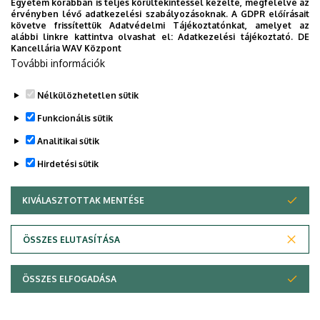
Egyetem korábban is teljes körültekintéssel kezelte, megfelelve az
érvényben lévő adatkezelési szabályozásoknak. A GDPR előírásait
Teljesítés igazolás nyári gyakorlathoz 1-2.év
követve frissítettük Adatvédelmi Tájékoztatónkat, amelyet az
alábbi linkre kattintva olvashat el:
Adatkezelési tájékoztató.
DE
Teljesítés igazolás nyári gyakorlathoz 3.év
Kancellária WAV Központ
További információk
Teljesítés igazolás nyári gyakorlathoz 4.év
Nélkülözhetetlen sütik
Legutóbbi frissítés:
2026. 06. 30. 14:34
Funkcionális sütik
Analitikai sütik
Hirdetési sütik
KIVÁLASZTOTTAK MENTÉSE
WITHDRAW CONSENT
Adatvédelem
Adatvédelem
ÖSSZES ELUTASÍTÁSA
Technikai információk
ÖSSZES ELFOGADÁSA
Copyright © 2026 Unideb