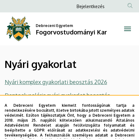
Nyári
Ugrás
Anonim
Bejelentkezés
a
Felhasználói
gyakorlat
tartalomra
fiók
Debreceni Egyetem
|
Fogorvostudományi Kar
menüje
Fogorvostudományi
Kar
Nyári gyakorlat
Nyári komplex gyakorlati beosztás 202
6
Dentoalveoláris nyári gyakorlat beosztás
A Debreceni Egyetem kiemelt fontosságúnak tartja a
Nyári asszisztensi gyakorlat
rendelkezésére bocsátott, illetve birtokába jutott személyes adatok
védelmét. Ezúton tájékoztatjuk Önt, hogy a Debreceni Egyetem a
2018. május 25. napjától kötelezően alkalmazandó Általános
Adatvédelmi Rendelet alapján felülvizsgálta folyamatait és
beépítette a GDPR előírásait az adatkezelési és adatvédelmi
Fogadó nyilatkozat
tevékenységébe. A felhasználók személyes adatait a Debreceni