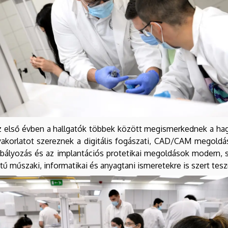
 az első évben a hallgatók többek között megismerkednek a 
akorlatot szereznek a digitális fogászati, CAD/CAM megoldá
zabályozás és az implantációs protetikai megoldások modern, 
ntű műszaki, informatikai és anyagtani ismeretekre is szert te