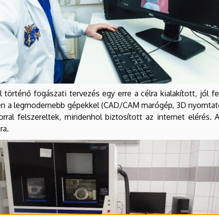
rténő fogászati tervezés egy erre a célra kialakított, jól f
tén a legmodernebb gépekkel (CAD/CAM marógép, 3D nyomtatók)
ral felszereltek, mindenhol biztosított az internet elérés. 
ra.