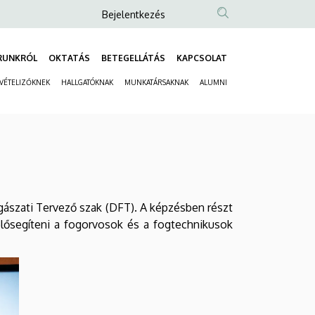
Anonim
Bejelentkezés
Felhasználói
fiók
RUNKRÓL
OKTATÁS
BETEGELLÁTÁS
KAPCSOLAT
Fő
menüje
LVÉTELIZŐKNEK
HALLGATÓKNAK
MUNKATÁRSAKNAK
ALUMNI
navigáció
Másodlagos
navigáció
ászati Tervező szak (DFT). A képzésben részt
 elősegíteni a fogorvosok és a fogtechnikusok