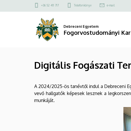
Digitális
Ugrás
Felső
+36 52 411 717
Telefonkönyv
e-mail
a
kapcsolat
Fogászati
tartalomra
menü
Tervező
Debreceni Egyetem
Fogorvostudományi Kar
szak
bemutatása
Digitális Fogászati T
|
Fogorvostudományi
A 2024/2025-ös tanévtől indul a Debreceni E
Kar
vevő hallgatók képesek lesznek a legkorszerű
munkáját.