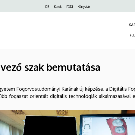
Felső
DE
Karok
FODI
Könyvtár
navigáció
KA
FE
ervező szak bemutatása
gyetem Fogorvostudományi Karának új képzése, a Digitális Fog
bb fogászat orientált digitális technológiák alkalmazásával