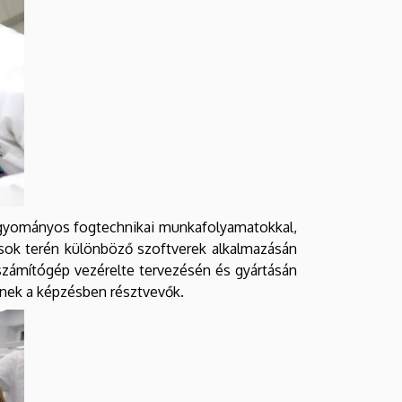
hagyományos fogtechnikai munkafolyamatokkal,
sok terén különböző szoftverek alkalmazásán
számítógép vezérelte tervezésén és gyártásán
sznek a képzésben résztvevők.