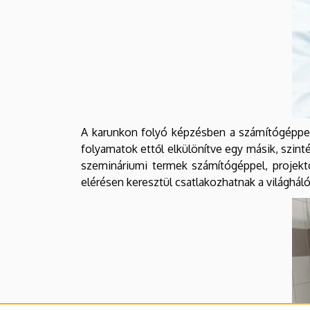
A karunkon folyó képzésben a számítógéppel tö
folyamatok ettől elkülönítve egy másik, szin
szemináriumi termek számítógéppel, projektor
elérésen keresztül csatlakozhatnak a világháló