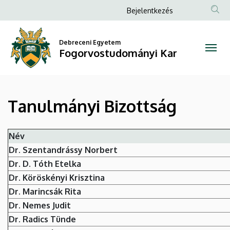
Tanulmányi
Ugrás
Anonim
Bejelentkezés
a
Felhasználói
Bizottság
tartalomra
fiók
Debreceni Egyetem
|
Fogorvostudományi Kar
menüje
Fogorvostudományi
Kar
Tanulmányi Bizottság
Név
Dr. Szentandrássy Norbert
Dr. D. Tóth Etelka
Dr. Köröskényi Krisztina
Dr. Marincsák Rita
Dr. Nemes Judit
Dr. Radics Tünde