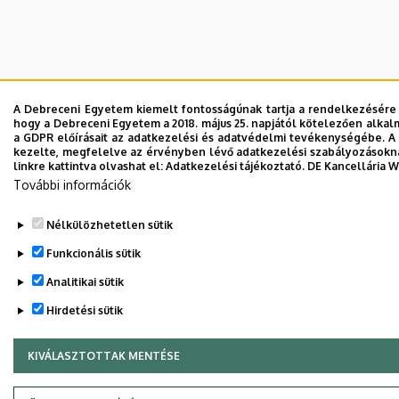
A Debreceni Egyetem kiemelt fontosságúnak tartja a rendelkezésére b
hogy a Debreceni Egyetem a 2018. május 25. napjától kötelezően alkal
a GDPR előírásait az adatkezelési és adatvédelmi tevékenységébe. A 
kezelte, megfelelve az érvényben lévő adatkezelési szabályozásoknak
linkre kattintva olvashat el:
Adatkezelési tájékoztató.
DE Kancellária 
További információk
Nélkülözhetetlen sütik
Funkcionális sütik
Analitikai sütik
Hirdetési sütik
KIVÁLASZTOTTAK MENTÉSE
WITHDRAW CONSENT