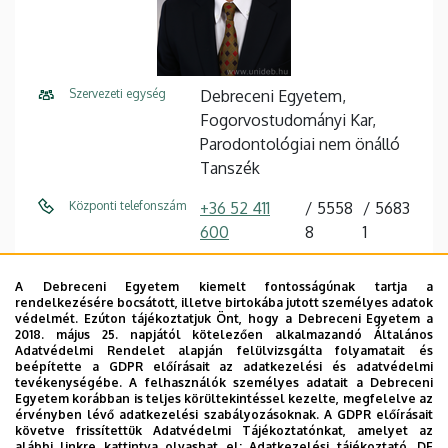
Szervezeti egység
Debreceni Egyetem,
Fogorvostudományi Kar,
Parodontológiai nem önálló
Tanszék
Központi telefonszám
+36 52 411
5558
5683
600
8
1
E-mail cím
varga.istvan@dental.unideb.h
A Debreceni Egyetem kiemelt fontosságúnak tartja a
u
rendelkezésére bocsátott, illetve birtokába jutott személyes adatok
védelmét. Ezúton tájékoztatjuk Önt, hogy a Debreceni Egyetem a
Cím
4032 Debrecen Nagyerdei
2018. május 25. napjától kötelezően alkalmazandó Általános
Adatvédelmi Rendelet alapján felülvizsgálta folyamatait és
körút 98
beépítette a GDPR előírásait az adatkezelési és adatvédelmi
tevékenységébe. A felhasználók személyes adatait a Debreceni
Épület
Fogászati Tömb
Egyetem korábban is teljes körültekintéssel kezelte, megfelelve az
érvényben lévő adatkezelési szabályozásoknak. A GDPR előírásait
követve frissítettük Adatvédelmi Tájékoztatónkat, amelyet az
Emelet, ajtó
1. emelet, 2. emelet, 117, 221
alábbi linkre kattintva olvashat el:
Adatkezelési tájékoztató.
DE