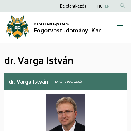
dr.
Ugrás
Anonim
Bejelentkezés
HU
EN
a
Felhasználói
Varga
tartalomra
fiók
Debreceni Egyetem
István
Fogorvostudományi Kar
menüje
|
Fogorvostudományi
dr. Varga István
Kar
dr. Varga István
mb. tanszékvezető