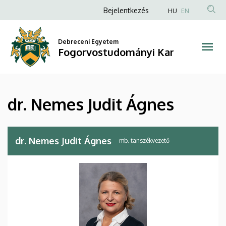
dr.
Ugrás
Anonim
Bejelentkezés
HU
EN
a
Felhasználói
Nemes
tartalomra
fiók
Debreceni Egyetem
Judit
Fogorvostudományi Kar
menüje
Ágnes
|
dr. Nemes Judit Ágnes
Fogorvostudományi
Kar
dr. Nemes Judit Ágnes
mb. tanszékvezető