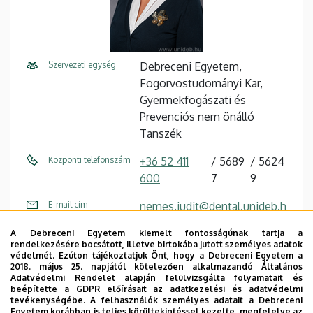
Szervezeti egység
Debreceni Egyetem,
Fogorvostudományi Kar,
Gyermekfogászati és
Prevenciós nem önálló
Tanszék
Központi telefonszám
+36 52 411
5689
5624
600
7
9
E-mail cím
nemes.judit@dental.unideb.h
u
A Debreceni Egyetem kiemelt fontosságúnak tartja a
rendelkezésére bocsátott, illetve birtokába jutott személyes adatok
Cím
4032 Debrecen Nagyerdei
védelmét. Ezúton tájékoztatjuk Önt, hogy a Debreceni Egyetem a
körút 98
2018. május 25. napjától kötelezően alkalmazandó Általános
Adatvédelmi Rendelet alapján felülvizsgálta folyamatait és
beépítette a GDPR előírásait az adatkezelési és adatvédelmi
Épület
Fogászati Tömb
tevékenységébe. A felhasználók személyes adatait a Debreceni
Egyetem korábban is teljes körültekintéssel kezelte, megfelelve az