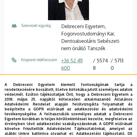
Szervezeti egység
Debreceni Egyetem,
Fogorvostudományi Kar,
Dentoalveoláris Sebészeti
nem önálló Tanszék
Központi telefonszám
+36 52 411
5574
5713
600
8
0
E-mail cím
toth.etelka@dental.unideb.hu
A Debreceni Egyetem kiemelt fontosságúnak tartja a
rendelkezésére bocsátott, illetve birtokába jutott személyes adatok
Cím
4032 Debrecen Nagyerdei
védelmét. Ezúton tájékoztatjuk Önt, hogy a Debreceni Egyetem a
körút 98
2018. május 25. napjától kötelezően alkalmazandó Általános
Adatvédelmi Rendelet alapján felülvizsgálta folyamatait és
beépítette a GDPR előírásait az adatkezelési és adatvédelmi
Épület
Fogászati Tömb
tevékenységébe. A felhasználók személyes adatait a Debreceni
Egyetem korábban is teljes körültekintéssel kezelte, megfelelve az
Emelet, ajtó
földszint (Dentoalveoláris
érvényben lévő adatkezelési szabályozásoknak. A GDPR előírásait
követve frissítettük Adatvédelmi Tájékoztatónkat, amelyet az
Sebészeti Szakrendelés)
alábbi linkre kattintva olvashat el:
Adatkezelési tájékoztató.
DE