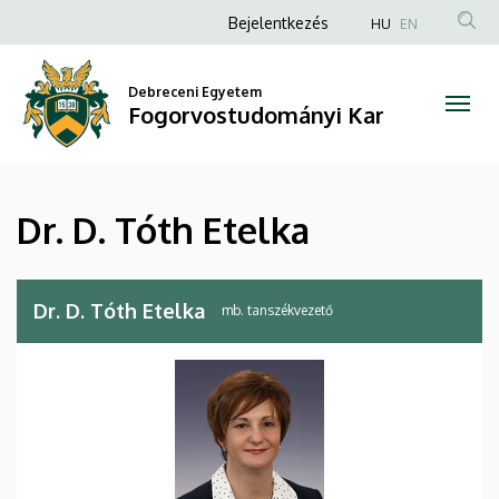
Dr.
Ugrás
Anonim
Bejelentkezés
HU
EN
a
Felhasználói
D.
tartalomra
fiók
Debreceni Egyetem
Tóth
Fogorvostudományi Kar
menüje
Etelka
|
Dr. D. Tóth Etelka
Fogorvostudományi
Kar
Dr. D. Tóth Etelka
mb. tanszékvezető