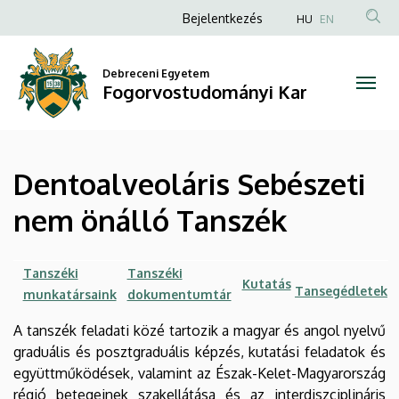
Dentoalveoláris
Ugrás
Anonim
Bejelentkezés
HU
EN
a
Felhasználói
Sebészeti
tartalomra
fiók
Debreceni Egyetem
nem
Fogorvostudományi Kar
menüje
önálló
Tanszék
Dentoalveoláris Sebészeti
|
nem önálló Tanszék
Fogorvostudományi
Kar
Tanszéki
Tanszéki
Kutatás
Tansegédletek
munkatársaink
dokumentumtár
A tanszék feladati közé tartozik a magyar és angol nyelvű
graduális és posztgraduális képzés, kutatási feladatok és
együttműködések, valamint az Észak-Kelet-Magyarország
régió betegeinek szakellátása és az interdiszciplináris