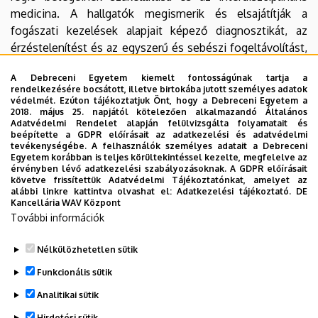
medicina. A hallgatók megismerik és elsajátítják a
fogászati kezelések alapjait képező diagnosztikát, az
érzéstelenítést és az egyszerű és sebészi fogeltávolítást,
valamint részt vesznek dento-alveoláris sebészeti
A Debreceni Egyetem kiemelt fontosságúnak tartja a
beavatkozásokban. Az elmúlt évben elsőként induló
rendelkezésére bocsátott, illetve birtokába jutott személyes adatok
implantológia kurzus keretein belül pedig annak alapjaival
védelmét. Ezúton tájékoztatjuk Önt, hogy a Debreceni Egyetem a
2018. május 25. napjától kötelezően alkalmazandó Általános
ismerkedhetnek meg.
Adatvédelmi Rendelet alapján felülvizsgálta folyamatait és
A betegellátás részeként a különleges gondozást
beépítette a GDPR előírásait az adatkezelési és adatvédelmi
tevékenységébe. A felhasználók személyes adatait a Debreceni
igénylő/fogyatékkal élő páciensek komplex kezelése is
Egyetem korábban is teljes körültekintéssel kezelte, megfelelve az
tanszékünkön történik, a korábban e célból kialakított
érvényben lévő adatkezelési szabályozásoknak. A GDPR előírásait
követve frissítettük Adatvédelmi Tájékoztatónkat, amelyet az
magas színvonalú speciális kezelőben.
alábbi linkre kattintva olvashat el:
Adatkezelési tájékoztató.
DE
Kancellária WAV Központ
További információk
Nélkülözhetetlen sütik
Legutóbbi frissítés:
2023. 02. 08. 12:40
Funkcionális sütik
Analitikai sütik
Hirdetési sütik