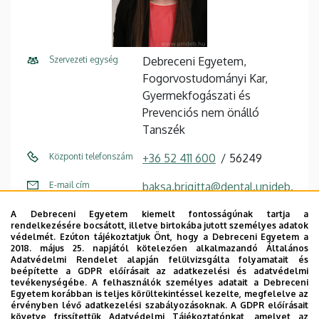
Szervezeti egység
Debreceni Egyetem,
Fogorvostudományi Kar,
Gyermekfogászati és
Prevenciós nem önálló
Tanszék
Központi telefonszám
+36 52 411 600
56249
E-mail cím
baksa.brigitta@dental.unideb.
hu
A Debreceni Egyetem kiemelt fontosságúnak tartja a
rendelkezésére bocsátott, illetve birtokába jutott személyes adatok
Cím
4032 Debrecen Nagyerdei
védelmét. Ezúton tájékoztatjuk Önt, hogy a Debreceni Egyetem a
körút 98
2018. május 25. napjától kötelezően alkalmazandó Általános
Adatvédelmi Rendelet alapján felülvizsgálta folyamatait és
beépítette a GDPR előírásait az adatkezelési és adatvédelmi
Épület
Fogászati Tömb
tevékenységébe. A felhasználók személyes adatait a Debreceni
Egyetem korábban is teljes körültekintéssel kezelte, megfelelve az
Emelet, ajtó
1. emelet (Gyermekfogászati
érvényben lévő adatkezelési szabályozásoknak. A GDPR előírásait
követve frissítettük Adatvédelmi Tájékoztatónkat, amelyet az