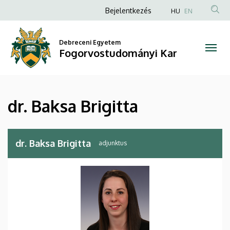
dr.
Ugrás
Anonim
Bejelentkezés
HU
EN
a
Felhasználói
Baksa
tartalomra
fiók
Debreceni Egyetem
Brigitta
Fogorvostudományi Kar
menüje
|
Fogorvostudományi
dr. Baksa Brigitta
Kar
dr. Baksa Brigitta
adjunktus