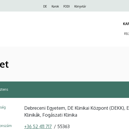
Felső
DE
Karok
FODI
Könyvtár
navigáció
KA
FE
et
ztens
ység
Debreceni Egyetem, DE Klinikai Központ (DEKK), 
Klinikák, Fogászati Klinika
fonszám
+36 52 411 717
55363