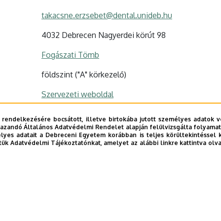
takacsne.erzsebet@dental.unideb.hu
4032 Debrecen Nagyerdei körút 98
Fogászati Tömb
földszint ("A" körkezelő)
Szervezeti weboldal
 rendelkezésére bocsátott, illetve birtokába jutott személyes adatok v
azandó Általános Adatvédelmi Rendelet alapján felülvizsgálta folyamata
yes adatait a Debreceni Egyetem korábban is teljes körültekintéssel 
tük Adatvédelmi Tájékoztatónkat, amelyet az alábbi linkre kattintva olv