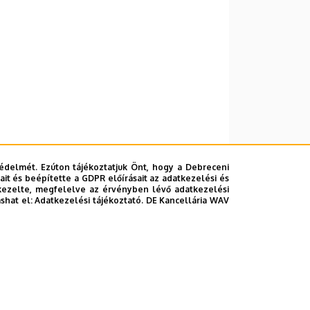
édelmét. Ezúton tájékoztatjuk Önt, hogy a Debreceni
it és beépítette a GDPR előírásait az adatkezelési és
kezelte, megfelelve az érvényben lévő adatkezelési
ashat el:
Adatkezelési tájékoztató.
DE Kancellária WAV