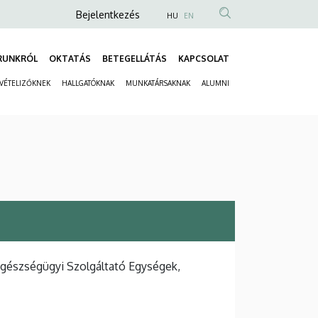
Anonim
Bejelentkezés
HU
EN
Felhasználói
fiók
RUNKRÓL
OKTATÁS
BETEGELLÁTÁS
KAPCSOLAT
Fő
menüje
LVÉTELIZŐKNEK
HALLGATÓKNAK
MUNKATÁRSAKNAK
ALUMNI
navigáció
Másodlagos
navigáció
Egészségügyi Szolgáltató Egységek,