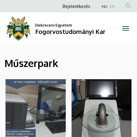
|
Ugrás
Anonim
Bejelentkezés
HU
EN
a
Felhasználói
Fogorvostudományi
tartalomra
fiók
Debreceni Egyetem
Kar
Fogorvostudományi Kar
menüje
Műszerpark