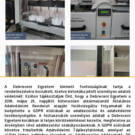
A Debreceni Egyetem kiemelt fontosságúnak tartja a
rendelkezésére bocsátott, illetve birtokába jutott személyes adatok
védelmét. Ezúton tájékoztatjuk Önt, hogy a Debreceni Egyetem a
2018. május 25. napjától kötelezően alkalmazandó Általános
Adatvédelmi Rendelet alapján felülvizsgálta folyamatait és
beépítette a GDPR előírásait az adatkezelési és adatvédelmi
tevékenységébe. A felhasználók személyes adatait a Debreceni
Egyetem korábban is teljes körültekintéssel kezelte, megfelelve az
érvényben lévő adatkezelési szabályozásoknak. A GDPR előírásait
követve frissítettük Adatvédelmi Tájékoztatónkat, amelyet az
alábbi linkre kattintva olvashat el:
Adatkezelési tájékoztató.
DE