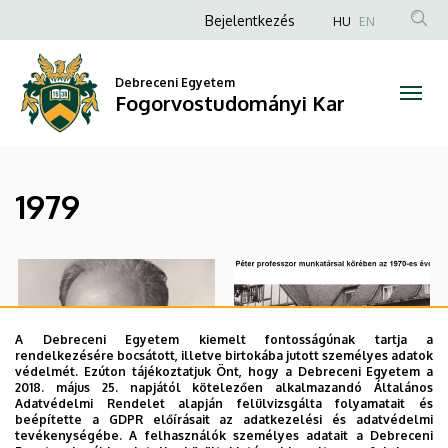
|
Ugrás
Anonim
Bejelentkezés
HU
EN
a
Felhasználói
Fogorvostudományi
tartalomra
fiók
Debreceni Egyetem
Kar
Fogorvostudományi Kar
menüje
1979
A Debreceni Egyetem kiemelt fontosságúnak tartja a
rendelkezésére bocsátott, illetve birtokába jutott személyes adatok
védelmét. Ezúton tájékoztatjuk Önt, hogy a Debreceni Egyetem a
2018. május 25. napjától kötelezően alkalmazandó Általános
Adatvédelmi Rendelet alapján felülvizsgálta folyamatait és
beépítette a GDPR előírásait az adatkezelési és adatvédelmi
tevékenységébe. A felhasználók személyes adatait a Debreceni