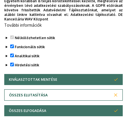
Egyetem korábban is teljes körültekintéssel kezelte, megfelelve az
érvényben lévő adatkezelési szabályozásoknak. A GDPR előírásait
követve frissítettük Adatvédelmi Tájékoztatónkat, amelyet az
alábbi linkre kattintva olvashat el:
Adatkezelési tájékoztató.
DE
Kancellária WAV Központ
További információk
Nélkülözhetetlen sütik
Funkcionális sütik
Analitikai sütik
Hirdetési sütik
KIVÁLASZTOTTAK MENTÉSE
WITHDRAW CONSENT
Adatvédelem
Adatvédelem
ÖSSZES ELUTASÍTÁSA
Technikai információk
ÖSSZES ELFOGADÁSA
Copyright © 2026 Unideb