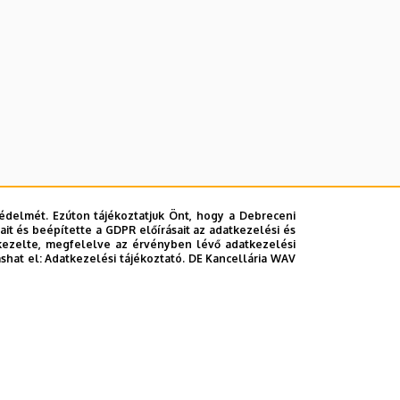
édelmét. Ezúton tájékoztatjuk Önt, hogy a Debreceni
it és beépítette a GDPR előírásait az adatkezelési és
kezelte, megfelelve az érvényben lévő adatkezelési
ashat el:
Adatkezelési tájékoztató.
DE Kancellária WAV