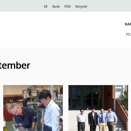
Felső
DE
Karok
FODI
Könyvtár
navigáció
KA
FE
ptember