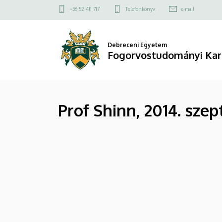
|
Ugrás
Felső
+36 52 411 717
Telefonkönyv
e-mail
a
kapcsolat
Fogorvostudományi
tartalomra
menü
Kar
Debreceni Egyetem
Fogorvostudományi Kar
Prof Shinn, 2014. sze