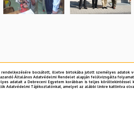
 rendelkezésére bocsátott, illetve birtokába jutott személyes adatok v
azandó Általános Adatvédelmi Rendelet alapján felülvizsgálta folyamata
yes adatait a Debreceni Egyetem korábban is teljes körültekintéssel 
tük Adatvédelmi Tájékoztatónkat, amelyet az alábbi linkre kattintva olv