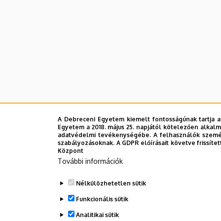
A Debreceni Egyetem kiemelt fontosságúnak tartja a
Egyetem a 2018. május 25. napjától kötelezően alkalm
adatvédelmi tevékenységébe. A felhasználók személ
szabályozásoknak. A GDPR előírásait követve frissítet
Központ
További információk
Nélkülözhetetlen sütik
Funkcionális sütik
Analitikai sütik