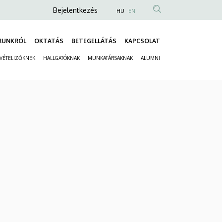
Anonim
Bejelentkezés
HU
EN
Felhasználói
fiók
RUNKRÓL
OKTATÁS
BETEGELLÁTÁS
KAPCSOLAT
Fő
menüje
LVÉTELIZŐKNEK
HALLGATÓKNAK
MUNKATÁRSAKNAK
ALUMNI
navigáció
Másodlagos
navigáció