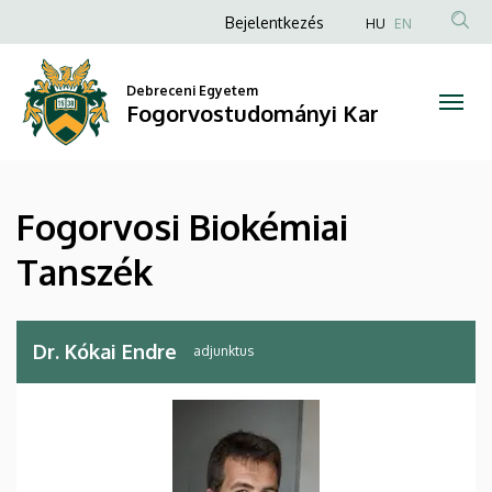
Fogorvosi
Ugrás
Anonim
Bejelentkezés
HU
EN
a
Felhasználói
Biokémiai
tartalomra
fiók
Debreceni Egyetem
Tanszék
Fogorvostudományi Kar
menüje
|
Fogorvostudományi
Fogorvosi Biokémiai
Kar
Tanszék
Dr. Kókai Endre
adjunktus