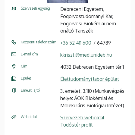
Szervezeti egység
Debreceni Egyetem,
Fogorvostudományi Kar,
Fogorvosi Biokémiai nem
önálló Tanszék
Központi telefonszám
+36 52 411 600
64789
E-mail cím
kkriszti@med.unideb.hu
Cím
4032 Debrecen Egyetem tér 1
Épület
Élettudományi labor épület
Emelet, ajtó
3. emelet, 3.110 (Munkavégzés
helye: ÁOK Biokémiai és
Molekuláris Biológiai Intézet)
Weboldal
Szervezeti weboldal
Tudóstér profil