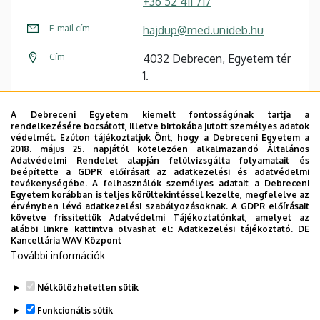
+36 52 411 717
E-mail cím
hajdup@med.unideb.hu
Cím
4032 Debrecen, Egyetem tér
1.
Épület
Élettudományi labor épület
A Debreceni Egyetem kiemelt fontosságúnak tartja a
rendelkezésére bocsátott, illetve birtokába jutott személyes adatok
Emelet, ajtó
2. emelet, 2.311
védelmét. Ezúton tájékoztatjuk Önt, hogy a Debreceni Egyetem a
2018. május 25. napjától kötelezően alkalmazandó Általános
Weboldal
Szervezeti weboldal
Adatvédelmi Rendelet alapján felülvizsgálta folyamatait és
beépítette a GDPR előírásait az adatkezelési és adatvédelmi
Weboldal
tevékenységébe. A felhasználók személyes adatait a Debreceni
Tudóstér profil
Egyetem korábban is teljes körültekintéssel kezelte, megfelelve az
érvényben lévő adatkezelési szabályozásoknak. A GDPR előírásait
követve frissítettük Adatvédelmi Tájékoztatónkat, amelyet az
alábbi linkre kattintva olvashat el:
Adatkezelési tájékoztató.
DE
Kancellária WAV Központ
További információk
Nélkülözhetetlen sütik
Legutóbbi frissítés:
2022. 11. 09. 10:20
Funkcionális sütik