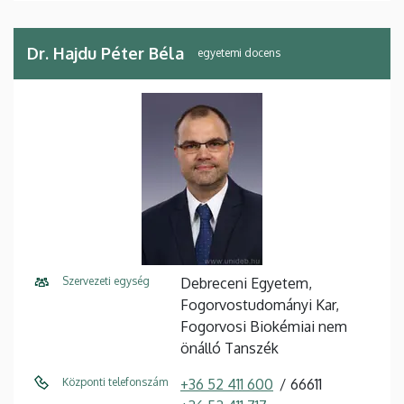
Dr. Hajdu Péter Béla
egyetemi docens
Szervezeti egység
Debreceni Egyetem,
Fogorvostudományi Kar,
Fogorvosi Biokémiai nem
önálló Tanszék
Központi telefonszám
+36 52 411 600
66611