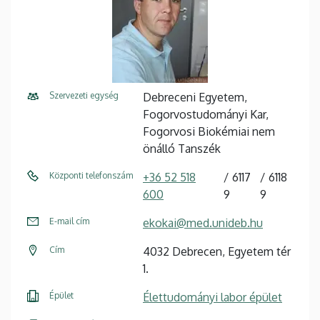
Szervezeti egység
Debreceni Egyetem,
Fogorvostudományi Kar,
Fogorvosi Biokémiai nem
önálló Tanszék
Központi telefonszám
+36 52 518
6117
6118
600
9
9
E-mail cím
ekokai@med.unideb.hu
Cím
4032 Debrecen, Egyetem tér
1.
Épület
Élettudományi labor épület