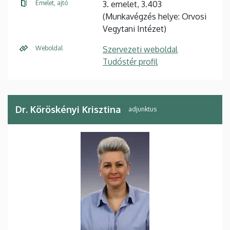
Emelet, ajtó
3. emelet, 3.403
(Munkavégzés helye: Orvosi
Vegytani Intézet)
Weboldal
Szervezeti weboldal
Tudóstér profil
Dr. Köröskényi Krisztina
adjunktus