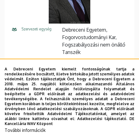
Szervezeti egység
Debreceni Egyetem,
Fogorvostudományi Kar,
Fogszabályozási nem önálló
Tanszék
Központi telefonszám
+36 52 411 600
56666
A Debreceni Egyetem kiemelt fontosságúnak tartja a
rendelkezésére bocsátott, illetve birtokába jutott személyes adatok
E-mail cím
vitalyos.geza@dental.unideb.
védelmét. Ezúton tájékoztatjuk Önt, hogy a Debreceni Egyetem a
hu
2018. május 25. napjától kötelezően alkalmazandó Általános
Adatvédelmi Rendelet alapján felülvizsgálta folyamatait és
beépítette a GDPR előírásait az adatkezelési és adatvédelmi
Cím
4032 Debrecen Nagyerdei
tevékenységébe. A felhasználók személyes adatait a Debreceni
körút 98
Egyetem korábban is teljes körültekintéssel kezelte, megfelelve az
érvényben lévő adatkezelési szabályozásoknak. A GDPR előírásait
követve frissítettük Adatvédelmi Tájékoztatónkat, amelyet az
Épület
Fogászati Tömb
alábbi linkre kattintva olvashat el:
Adatkezelési tájékoztató.
DE
Kancellária WAV Központ
Weboldal
Szervezeti weboldal
További információk
Tudóstér profil