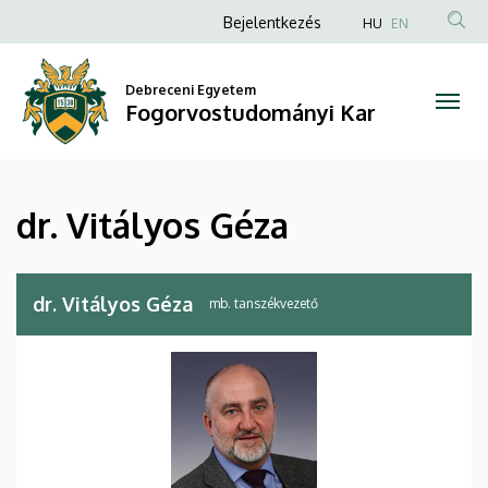
dr.
Ugrás
Anonim
Bejelentkezés
HU
EN
a
Felhasználói
Vitályos
tartalomra
fiók
Debreceni Egyetem
Géza
Fogorvostudományi Kar
menüje
|
Fogorvostudományi
dr. Vitályos Géza
Kar
dr. Vitályos Géza
mb. tanszékvezető