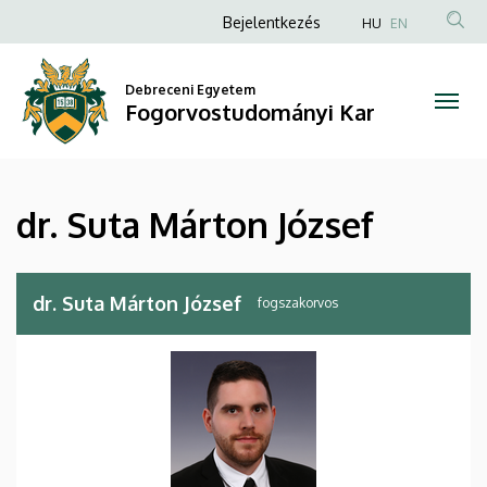
dr.
Ugrás
Anonim
Bejelentkezés
HU
EN
a
Felhasználói
Suta
tartalomra
fiók
Debreceni Egyetem
Márton
Fogorvostudományi Kar
menüje
József
|
dr. Suta Márton József
Fogorvostudományi
Kar
dr. Suta Márton József
fogszakorvos