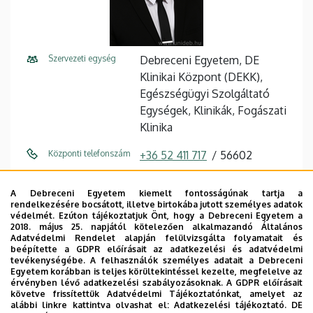
Szervezeti egység
Debreceni Egyetem, DE
Klinikai Központ (DEKK),
Egészségügyi Szolgáltató
Egységek, Klinikák, Fogászati
Klinika
Központi telefonszám
+36 52 411 717
56602
E-mail cím
suta.marton@dental.unideb.h
A Debreceni Egyetem kiemelt fontosságúnak tartja a
u
rendelkezésére bocsátott, illetve birtokába jutott személyes adatok
védelmét. Ezúton tájékoztatjuk Önt, hogy a Debreceni Egyetem a
Cím
4032 Debrecen, Nagyerdei
2018. május 25. napjától kötelezően alkalmazandó Általános
Adatvédelmi Rendelet alapján felülvizsgálta folyamatait és
körút 98.
beépítette a GDPR előírásait az adatkezelési és adatvédelmi
tevékenységébe. A felhasználók személyes adatait a Debreceni
Épület
Fogászati Tömb
Egyetem korábban is teljes körültekintéssel kezelte, megfelelve az
érvényben lévő adatkezelési szabályozásoknak. A GDPR előírásait
követve frissítettük Adatvédelmi Tájékoztatónkat, amelyet az
Emelet, ajtó
1. emelet, 103.1
alábbi linkre kattintva olvashat el:
Adatkezelési tájékoztató.
DE