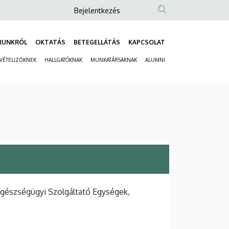
Anonim
Bejelentkezés
Felhasználói
fiók
RUNKRÓL
OKTATÁS
BETEGELLÁTÁS
KAPCSOLAT
Fő
menüje
LVÉTELIZŐKNEK
HALLGATÓKNAK
MUNKATÁRSAKNAK
ALUMNI
navigáció
Másodlagos
navigáció
Egészségügyi Szolgáltató Egységek,