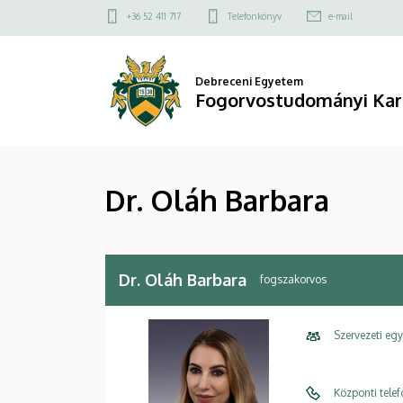
Dr.
Ugrás
Felső
+36 52 411 717
Telefonkönyv
e-mail
a
kapcsolat
Oláh
tartalomra
menü
Barbara
Debreceni Egyetem
Fogorvostudományi Kar
|
Fogorvostudományi
Dr. Oláh Barbara
Kar
Dr. Oláh Barbara
fogszakorvos
Szervezeti eg
Központi tele