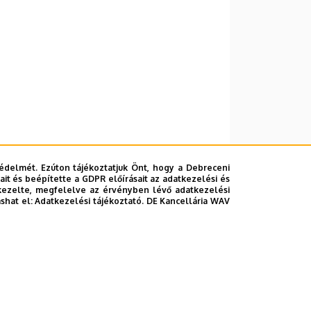
édelmét. Ezúton tájékoztatjuk Önt, hogy a Debreceni
it és beépítette a GDPR előírásait az adatkezelési és
kezelte, megfelelve az érvényben lévő adatkezelési
ashat el:
Adatkezelési tájékoztató.
DE Kancellária WAV