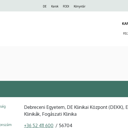
Felső
DE
Karok
FODI
Könyvtár
navigáció
KA
FE
ység
Debreceni Egyetem, DE Klinikai Központ (DEKK), 
Klinikák, Fogászati Klinika
fonszám
+36 52 411 600
56704