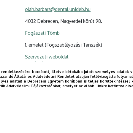
olah.barbara@dental.unideb.hu
4032 Debrecen, Nagyerdei körút 98.
Fogászati Tömb
1. emelet (Fogszabályozási Tanszék)
Szervezeti weboldal
Tudóstér profil
 rendelkezésére bocsátott, illetve birtokába jutott személyes adatok v
azandó Általános Adatvédelmi Rendelet alapján felülvizsgálta folyamata
yes adatait a Debreceni Egyetem korábban is teljes körültekintéssel 
tük Adatvédelmi Tájékoztatónkat, amelyet az alábbi linkre kattintva olv