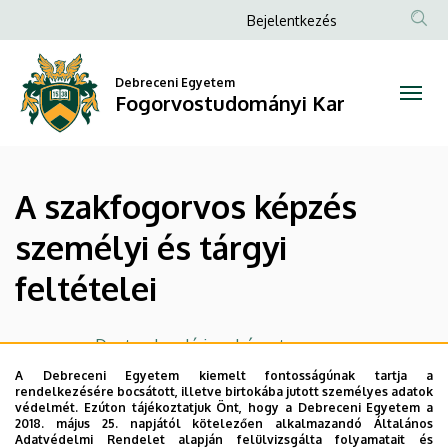
A
Ugrás
Anonim
Bejelentkezés
a
Felhasználói
szakfogorvos
tartalomra
fiók
Debreceni Egyetem
képzés
Fogorvostudományi Kar
menüje
személyi
és
A szakfogorvos képzés
tárgyi
személyi és tárgyi
feltételei
feltételei
|
Fogorvostudományi
Dento-alveoláris sebészet
A Debreceni Egyetem kiemelt fontosságúnak tartja a
Kar
Fogszabályozás
rendelkezésére bocsátott, illetve birtokába jutott személyes adatok
védelmét. Ezúton tájékoztatjuk Önt, hogy a Debreceni Egyetem a
Gyermekfogászat
2018. május 25. napjától kötelezően alkalmazandó Általános
Adatvédelmi Rendelet alapján felülvizsgálta folyamatait és