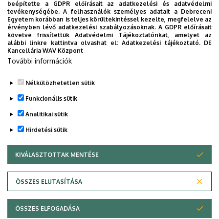
Parodontológia
beépítette a GDPR előírásait az adatkezelési és adatvédelmi
tevékenységébe. A felhasználók személyes adatait a Debreceni
Fogpótlástan
Egyetem korábban is teljes körültekintéssel kezelte, megfelelve az
érvényben lévő adatkezelési szabályozásoknak. A GDPR előírásait
Endodontia
követve frissítettük Adatvédelmi Tájékoztatónkat, amelyet az
alábbi linkre kattintva olvashat el:
Adatkezelési tájékoztató.
DE
Kancellária WAV Központ
Az akkreditációs kérelem benyújtása
További információk
Az akkreditáció meghosszabbítása
Nélkülözhetetlen sütik
Legutóbbi frissítés:
2025. 01. 10. 14:21
Funkcionális sütik
Analitikai sütik
Hirdetési sütik
KIVÁLASZTOTTAK MENTÉSE
WITHDRAW CONSENT
Adatvédelem
Adatvédelem
ÖSSZES ELUTASÍTÁSA
Technikai információk
ÖSSZES ELFOGADÁSA