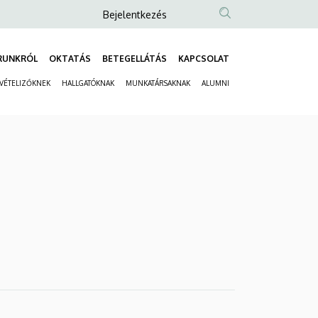
Anonim
Bejelentkezés
Felhasználói
fiók
RUNKRÓL
OKTATÁS
BETEGELLÁTÁS
KAPCSOLAT
Fő
menüje
LVÉTELIZŐKNEK
HALLGATÓKNAK
MUNKATÁRSAKNAK
ALUMNI
navigáció
Másodlagos
navigáció