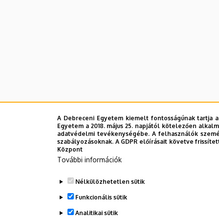
A Debreceni Egyetem kiemelt fontosságúnak tartja a
Egyetem a 2018. május 25. napjától kötelezően alkalm
adatvédelmi tevékenységébe. A felhasználók személ
szabályozásoknak. A GDPR előírásait követve frissítet
Központ
További információk
Nélkülözhetetlen sütik
Funkcionális sütik
Analitikai sütik