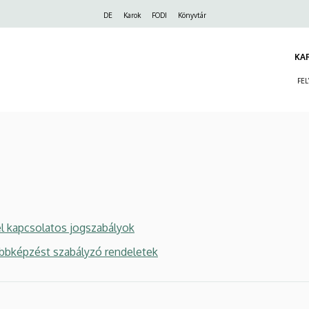
Felső
DE
Karok
FODI
Könyvtár
navigáció
KA
FE
l kapcsolatos jogszabályok
bbképzést szabályzó rendeletek