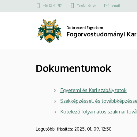
Dokumentumok
Ugrás
Felső
+36 52 411 717
Telefonkönyv
e-mail
a
kapcsolat
|
tartalomra
menü
Fogorvostudományi
Debreceni Egyetem
Fogorvostudományi Kar
Kar
Dokumentumok
Egyetemi és Kari szabályzatok
Szakképzéssel, és továbbképzésse
Kötelező folyamatos szakmai tová
Legutóbbi frissítés:
2025. 01. 09. 12:50