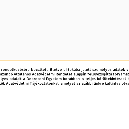
 rendelkezésére bocsátott, illetve birtokába jutott személyes adatok v
azandó Általános Adatvédelmi Rendelet alapján felülvizsgálta folyamata
yes adatait a Debreceni Egyetem korábban is teljes körültekintéssel 
tük Adatvédelmi Tájékoztatónkat, amelyet az alábbi linkre kattintva olv