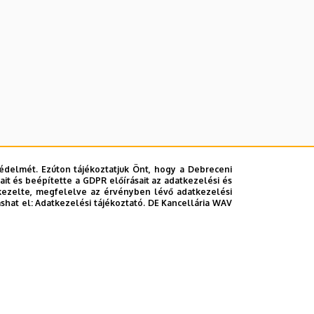
édelmét. Ezúton tájékoztatjuk Önt, hogy a Debreceni
it és beépítette a GDPR előírásait az adatkezelési és
kezelte, megfelelve az érvényben lévő adatkezelési
ashat el:
Adatkezelési tájékoztató.
DE Kancellária WAV