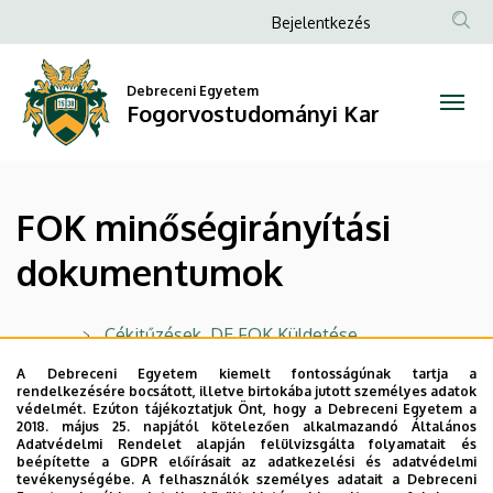
FOK
Ugrás
Anonim
Bejelentkezés
a
Felhasználói
minőségirányítási
tartalomra
fiók
Debreceni Egyetem
dokumentumok
Fogorvostudományi Kar
menüje
|
Fogorvostudományi
FOK minőségirányítási
Kar
dokumentumok
Cékitűzések, DE FOK Küldetése,
Minőségpolitikai nyilatkozat stb.
A Debreceni Egyetem kiemelt fontosságúnak tartja a
rendelkezésére bocsátott, illetve birtokába jutott személyes adatok
védelmét. Ezúton tájékoztatjuk Önt, hogy a Debreceni Egyetem a
Legutóbbi frissítés:
2024. 11. 11. 13:36
2018. május 25. napjától kötelezően alkalmazandó Általános
Adatvédelmi Rendelet alapján felülvizsgálta folyamatait és
beépítette a GDPR előírásait az adatkezelési és adatvédelmi
tevékenységébe. A felhasználók személyes adatait a Debreceni