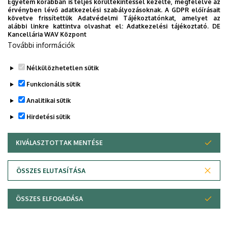
Egyetem korábban is teljes körültekintéssel kezelte, megfelelve az
érvényben lévő adatkezelési szabályozásoknak. A GDPR előírásait
követve frissítettük Adatvédelmi Tájékoztatónkat, amelyet az
alábbi linkre kattintva olvashat el:
Adatkezelési tájékoztató.
DE
Kancellária WAV Központ
További információk
Nélkülözhetetlen sütik
Funkcionális sütik
Analitikai sütik
Hirdetési sütik
KIVÁLASZTOTTAK MENTÉSE
WITHDRAW CONSENT
Adatvédelem
Adatvédelem
ÖSSZES ELUTASÍTÁSA
Technikai információk
ÖSSZES ELFOGADÁSA
Copyright © 2026 Unideb