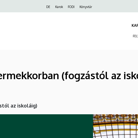
Felső
DE
Karok
FODI
Könyvtár
navigáció
KA
FE
ermekkorban (fogzástól az isk
ól az iskoláig)