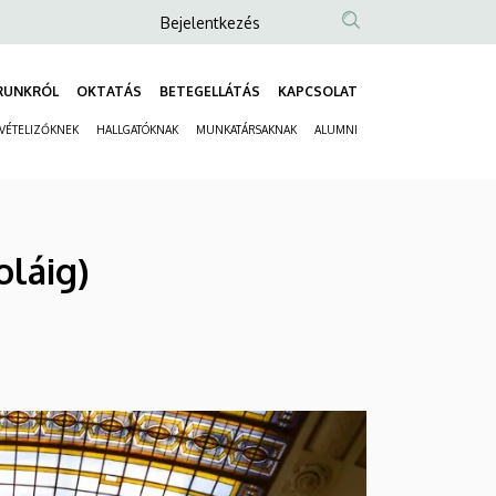
Anonim
Bejelentkezés
Felhasználói
fiók
RUNKRÓL
OKTATÁS
BETEGELLÁTÁS
KAPCSOLAT
Fő
menüje
LVÉTELIZŐKNEK
HALLGATÓKNAK
MUNKATÁRSAKNAK
ALUMNI
navigáció
Másodlagos
navigáció
oláig)