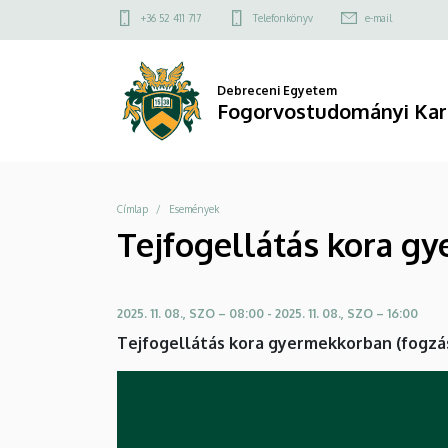
Tejfogellátás
Ugrás
Felső
+36 52 411 717
Telefonkönyv
e-mail
a
kapcsolat
kora
tartalomra
menü
gyermekkorban
Debreceni Egyetem
Fogorvostudományi Kar
(fogzástól
az
Morzsa
Címlap
Események
iskoláig)
Tejfogellátás kora gy
|
Fogorvostudományi
2025. 11. 08., SZO – 08:00
-
2025. 11. 08., SZO – 16:00
Kar
Tejfogellátás kora gyermekkorban (fogzást