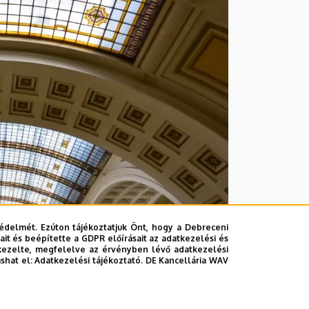
édelmét. Ezúton tájékoztatjuk Önt, hogy a Debreceni
it és beépítette a GDPR előírásait az adatkezelési és
kezelte, megfelelve az érvényben lévő adatkezelési
ashat el:
Adatkezelési tájékoztató.
DE Kancellária WAV