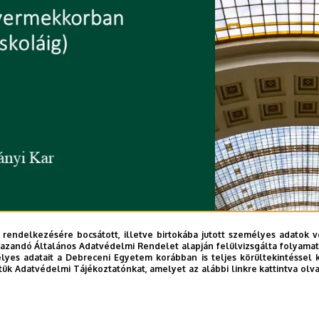
 rendelkezésére bocsátott, illetve birtokába jutott személyes adatok v
azandó Általános Adatvédelmi Rendelet alapján felülvizsgálta folyamata
yes adatait a Debreceni Egyetem korábban is teljes körültekintéssel 
tük Adatvédelmi Tájékoztatónkat, amelyet az alábbi linkre kattintva olv