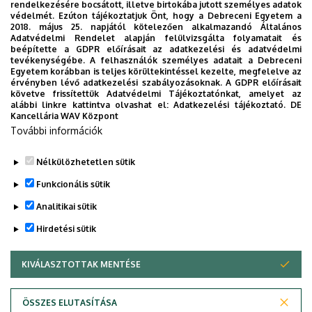
rendelkezésére bocsátott, illetve birtokába jutott személyes adatok
védelmét. Ezúton tájékoztatjuk Önt, hogy a Debreceni Egyetem a
2018. május 25. napjától kötelezően alkalmazandó Általános
Adatvédelmi Rendelet alapján felülvizsgálta folyamatait és
beépítette a GDPR előírásait az adatkezelési és adatvédelmi
tevékenységébe. A felhasználók személyes adatait a Debreceni
Egyetem korábban is teljes körültekintéssel kezelte, megfelelve az
érvényben lévő adatkezelési szabályozásoknak. A GDPR előírásait
követve frissítettük Adatvédelmi Tájékoztatónkat, amelyet az
alábbi linkre kattintva olvashat el:
Adatkezelési tájékoztató.
DE
Kancellária WAV Központ
További információk
Nélkülözhetetlen sütik
Legutóbbi frissítés:
2025. 04. 22. 11:53
Funkcionális sütik
Analitikai sütik
Hirdetési sütik
KIVÁLASZTOTTAK MENTÉSE
WITHDRAW CONSENT
Adatvédelem
Adatvédelem
ÖSSZES ELUTASÍTÁSA