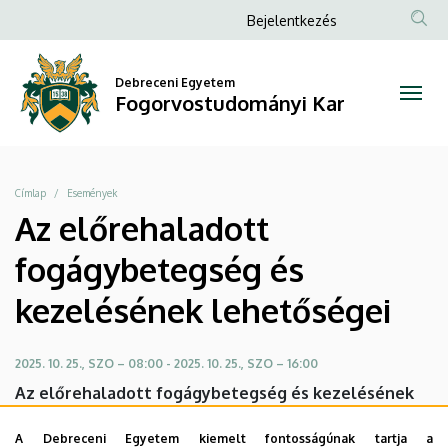
Az
Ugrás
Anonim
Bejelentkezés
a
Felhasználói
előrehaladott
tartalomra
fiók
Debreceni Egyetem
fogágybetegség
Fogorvostudományi Kar
menüje
és
kezelésének
Morzsa
Címlap
Események
lehetőségei
Az előrehaladott
|
fogágybetegség és
Fogorvostudományi
kezelésének lehetőségei
Kar
2025. 10. 25., SZO – 08:00
-
2025. 10. 25., SZO – 16:00
Az előrehaladott fogágybetegség és kezelésének
lehetőségei
A Debreceni Egyetem kiemelt fontosságúnak tartja a