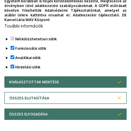
Egyetem korábban is teljes körültekintéssel kezelte, megfelelve az
érvényben lévő adatkezelési szabályozásoknak. A GDPR előírásait
követve frissítettük Adatvédelmi Tájékoztatónkat, amelyet az
alábbi linkre kattintva olvashat el:
Adatkezelési tájékoztató.
DE
IV. year
Kancellária WAV Központ
További információk
Topics
Nélkülözhetetlen sütik
Funkcionális sütik
Analitikai sütik
Hirdetési sütik
KIVÁLASZTOTTAK MENTÉSE
WITHDRAW CONSENT
Adatvédelem
Adatvédelem
ÖSSZES ELUTASÍTÁSA
Technikai információk
ÖSSZES ELFOGADÁSA
Copyright © 2026 Unideb