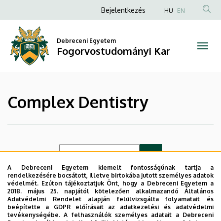
|
Ugrás
Anonim
Bejelentkezés
HU
EN
a
Felhasználói
Fogorvostudományi
tartalomra
fiók
Debreceni Egyetem
Kar
Fogorvostudományi Kar
menüje
Complex Dentistry
A Debreceni Egyetem kiemelt fontosságúnak tartja a
rendelkezésére bocsátott, illetve birtokába jutott személyes adatok
védelmét. Ezúton tájékoztatjuk Önt, hogy a Debreceni Egyetem a
Lista nézet
Ikon nézet
2018. május 25. napjától kötelezően alkalmazandó Általános
Adatvédelmi Rendelet alapján felülvizsgálta folyamatait és
beépítette a GDPR előírásait az adatkezelési és adatvédelmi
tevékenységébe. A felhasználók személyes adatait a Debreceni