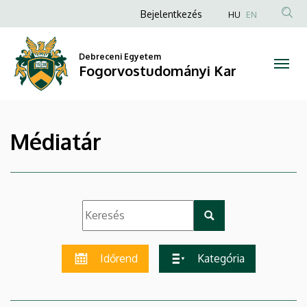
|
Ugrás
Anonim
Bejelentkezés
HU
EN
a
Felhasználói
Fogorvostudományi
tartalomra
fiók
Debreceni Egyetem
Kar
Fogorvostudományi Kar
menüje
Médiatár
Időrend
Kategória