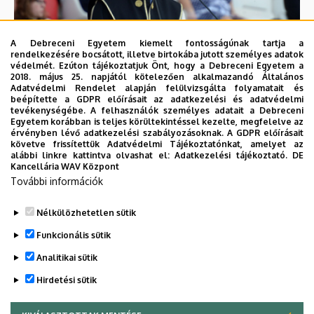
A Debreceni Egyetem kiemelt fontosságúnak tartja a
Rendhagyó tanév a Fogorvostudományi Karon
rendelkezésére bocsátott, illetve birtokába jutott személyes adatok
védelmét. Ezúton tájékoztatjuk Önt, hogy a Debreceni Egyetem a
2018. május 25. napjától kötelezően alkalmazandó Általános
Adatvédelmi Rendelet alapján felülvizsgálta folyamatait és
beépítette a GDPR előírásait az adatkezelési és adatvédelmi
tevékenységébe. A felhasználók személyes adatait a Debreceni
Egyetem korábban is teljes körültekintéssel kezelte, megfelelve az
érvényben lévő adatkezelési szabályozásoknak. A GDPR előírásait
követve frissítettük Adatvédelmi Tájékoztatónkat, amelyet az
alábbi linkre kattintva olvashat el:
Adatkezelési tájékoztató.
DE
Kancellária WAV Központ
További információk
Organization images
Nélkülözhetetlen sütik
Funkcionális sütik
Analitikai sütik
Hirdetési sütik